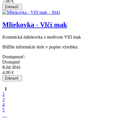
7.00 €
Mliekovka - Vlčí mak
Keramická mliekovka s motívom Vlčí mak
Bližšie informácie dole v popise výrobku.
Dostupnosť:
Dostupné
Kód:3041
4.00 €
1
2
3
4
5