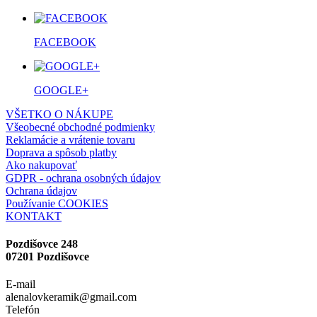
FACEBOOK
GOOGLE+
VŠETKO O NÁKUPE
Všeobecné obchodné podmienky
Reklamácie a vrátenie tovaru
Doprava a spôsob platby
Ako nakupovať
GDPR - ochrana osobných údajov
Ochrana údajov
Používanie COOKIES
KONTAKT
Pozdišovce 248
07201 Pozdišovce
E-mail
alenalovkeramik@gmail.com
Telefón