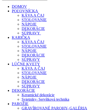
DOMOV
POĽOVNÍCKA
KÁVA A ČAJ
STOLOVANIE
NÁPOJE
DEKORÁCIE
SÚPRAVY
KARIČKA
KÁVA A ČAJ
STOLOVANIE
NÁPOJE
DEKORÁCIE
SÚPRAVY
LÚČNE KVETY
KÁVA A ČAJ
STOLOVANIE
NÁPOJE
DEKORÁCIE
SÚPRAVY
DEKORÁCIE
Keramické dekorácie
Svietniky- Servítková technika
PAROŽIE
GRAVÍROVANÉ PAROHY- GALÉRIA