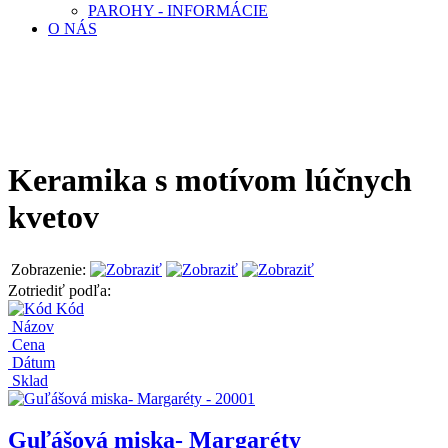
PAROHY - INFORMÁCIE
O NÁS
Keramika s motívom lúčnych
kvetov
Zobrazenie:
Zotriediť podľa:
Kód
Názov
Cena
Dátum
Sklad
Guľášová miska- Margaréty