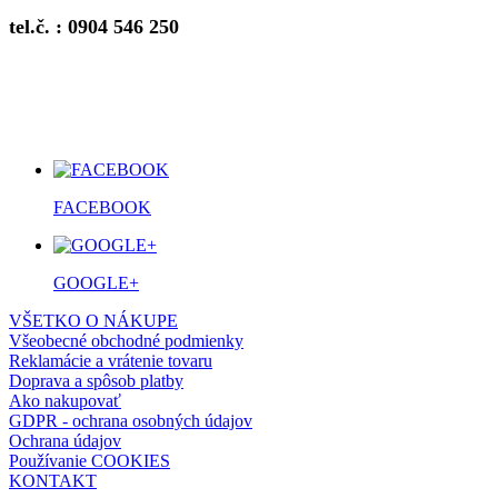
tel.č. : 0904 546 250
FACEBOOK
GOOGLE+
VŠETKO O NÁKUPE
Všeobecné obchodné podmienky
Reklamácie a vrátenie tovaru
Doprava a spôsob platby
Ako nakupovať
GDPR - ochrana osobných údajov
Ochrana údajov
Používanie COOKIES
KONTAKT