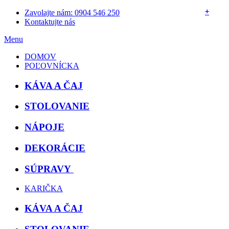
+
+
+
+
+
Zavolajte nám: 0904 546 250
Kontaktujte nás
Menu
DOMOV
POĽOVNÍCKA
KÁVA A ČAJ
STOLOVANIE
NÁPOJE
DEKORÁCIE
SÚPRAVY
KARIČKA
KÁVA A ČAJ