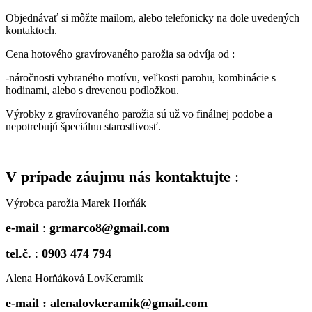
Objednávať si môžte mailom, alebo telefonicky na dole uvedených
kontaktoch.
Cena hotového gravírovaného parožia sa odvíja od :
-náročnosti vybraného motívu, veľkosti parohu, kombinácie s
hodinami, alebo s drevenou podložkou.
Výrobky z gravírovaného parožia sú už vo finálnej podobe a
nepotrebujú špeciálnu starostlivosť.
V prípade záujmu nás kontaktujte
:
Výrobca parožia Marek Horňák
e-mail
:
grmarco8@gmail.com
tel.č.
:
0903 474 794
Alena Horňáková LovKeramik
e-mail : alenalovkeramik@gmail.com