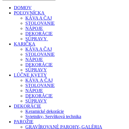
DOMOV
POĽOVNÍCKA
KÁVA A ČAJ
STOLOVANIE
NÁPOJE
DEKORÁCIE
SÚPRAVY
KARIČKA
KÁVA A ČAJ
STOLOVANIE
NÁPOJE
DEKORÁCIE
SÚPRAVY
LÚČNE KVETY
KÁVA A ČAJ
STOLOVANIE
NÁPOJE
DEKORÁCIE
SÚPRAVY
DEKORÁCIE
Keramické dekorácie
Svietniky- Servítková technika
PAROŽIE
GRAVÍROVANÉ PAROHY- GALÉRIA