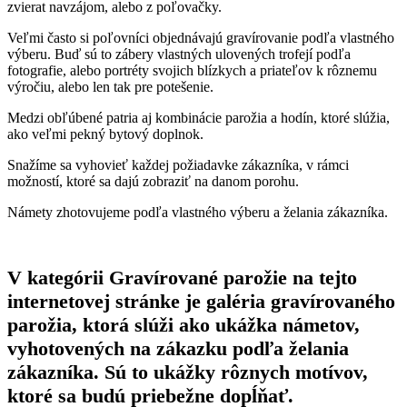
zvierat navzájom, alebo z poľovačky.
Veľmi často si poľovníci objednávajú gravírovanie podľa vlastného
výberu. Buď sú to zábery vlastných ulovených trofejí podľa
fotografie, alebo portréty svojich blízkych a priateľov k rôznemu
výročiu, alebo len tak pre potešenie.
Medzi obľúbené patria aj kombinácie parožia a hodín, ktoré slúžia,
ako veľmi pekný bytový doplnok.
Snažíme sa vyhovieť každej požiadavke zákazníka, v rámci
možností, ktoré sa dajú zobraziť na danom porohu.
Námety zhotovujeme podľa vlastného výberu a želania zákazníka.
V kategórii Gravírované parožie na tejto
internetovej stránke je galéria gravírovaného
parožia, ktorá slúži ako ukážka námetov,
vyhotovených na zákazku podľa želania
zákazníka. Sú to ukážky rôznych motívov,
ktoré sa budú priebežne dopĺňať.