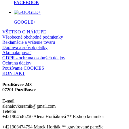
FACEBOOK
GOOGLE+
VŠETKO O NÁKUPE
Všeobecné obchodné podmienky
Reklamácie a vrátenie tovaru
Doprava a spôsob platby
Ako nakupovať
GDPR - ochrana osobných údajov
Ochrana údajov
Používanie COOKIES
KONTAKT
Pozdišovce 248
07201 Pozdišovce
E-mail
alenalovkeramik@gmail.com
Telefón
+421904546250 Alena Horňáková ** E-shop keramika
+421903474794 Marek Horňák ** gravírované parožie