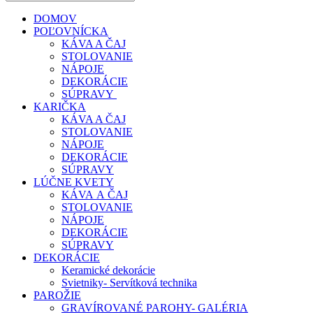
DOMOV
POĽOVNÍCKA
KÁVA A ČAJ
STOLOVANIE
NÁPOJE
DEKORÁCIE
SÚPRAVY
KARIČKA
KÁVA A ČAJ
STOLOVANIE
NÁPOJE
DEKORÁCIE
SÚPRAVY
LÚČNE KVETY
KÁVA A ČAJ
STOLOVANIE
NÁPOJE
DEKORÁCIE
SÚPRAVY
DEKORÁCIE
Keramické dekorácie
Svietniky- Servítková technika
PAROŽIE
GRAVÍROVANÉ PAROHY- GALÉRIA