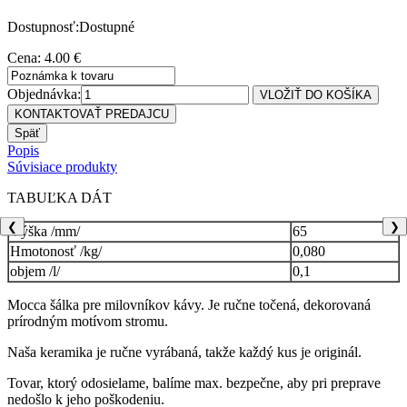
Dostupnosť:Dostupné
Cena: 4.00 €
Objednávka:
Popis
Súvisiace produkty
TABUĽKA DÁT
❮
❯
Výška /mm/
65
Hmotonosť /kg/
0,080
objem /l/
0,1
Mocca šálka pre milovníkov kávy. Je ručne točená, dekorovaná
prírodným motívom stromu.
Naša keramika je ručne vyrábaná, takže každý kus je originál.
Tovar, ktorý odosielame, balíme max. bezpečne, aby pri preprave
nedošlo k jeho poškodeniu.