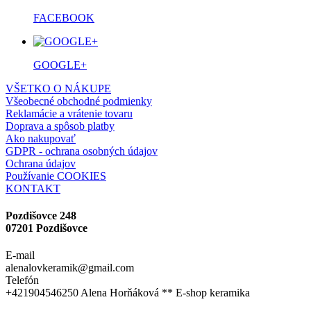
FACEBOOK
GOOGLE+
VŠETKO O NÁKUPE
Všeobecné obchodné podmienky
Reklamácie a vrátenie tovaru
Doprava a spôsob platby
Ako nakupovať
GDPR - ochrana osobných údajov
Ochrana údajov
Používanie COOKIES
KONTAKT
Pozdišovce 248
07201 Pozdišovce
E-mail
alenalovkeramik@gmail.com
Telefón
+421904546250 Alena Horňáková ** E-shop keramika