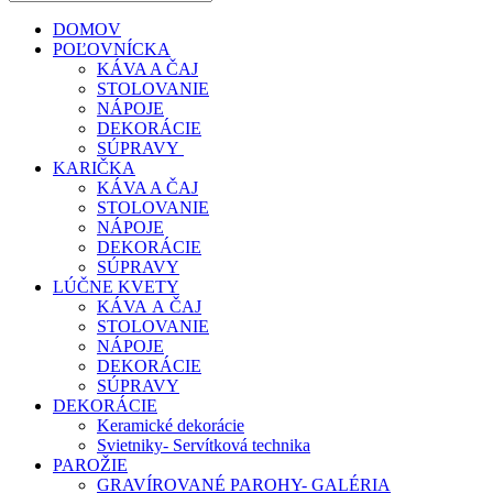
DOMOV
POĽOVNÍCKA
KÁVA A ČAJ
STOLOVANIE
NÁPOJE
DEKORÁCIE
SÚPRAVY
KARIČKA
KÁVA A ČAJ
STOLOVANIE
NÁPOJE
DEKORÁCIE
SÚPRAVY
LÚČNE KVETY
KÁVA A ČAJ
STOLOVANIE
NÁPOJE
DEKORÁCIE
SÚPRAVY
DEKORÁCIE
Keramické dekorácie
Svietniky- Servítková technika
PAROŽIE
GRAVÍROVANÉ PAROHY- GALÉRIA