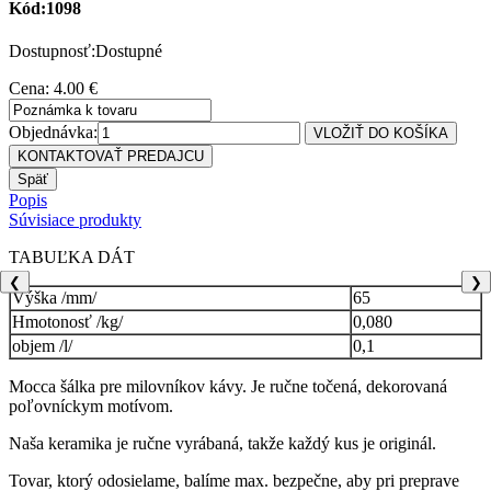
Kód:1098
Dostupnosť:Dostupné
Cena: 4.00 €
Objednávka:
Popis
Súvisiace produkty
TABUĽKA DÁT
❮
❯
Výška /mm/
65
Hmotonosť /kg/
0,080
objem /l/
0,1
Mocca šálka pre milovníkov kávy. Je ručne točená, dekorovaná
poľovníckym motívom.
Naša keramika je ručne vyrábaná, takže každý kus je originál.
Tovar, ktorý odosielame, balíme max. bezpečne, aby pri preprave