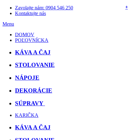
+
+
+
+
+
Zavolajte nám: 0904 546 250
Kontaktujte nás
Menu
DOMOV
POĽOVNÍCKA
KÁVA A ČAJ
STOLOVANIE
NÁPOJE
DEKORÁCIE
SÚPRAVY
KARIČKA
KÁVA A ČAJ