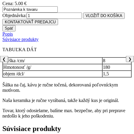
Cena: 5.00 €
Objednávka:
Popis
Súvisiace produkty
TABUĽKA DÁT
❮
❯
Výška /cm/
8
Hmotonosť /g/
180
objem /dcl/
1,5
Šálka na čaj, kávu je ručne točená, dekorovaná poľovníckym
motívom.
Naša keramika je ručne vyrábaná, takže každý kus je originál.
Tovar, ktorý odosielame, balíme max. bezpečne, aby pri preprave
nedošlo k jeho poškodeniu.
Súvisiace produkty