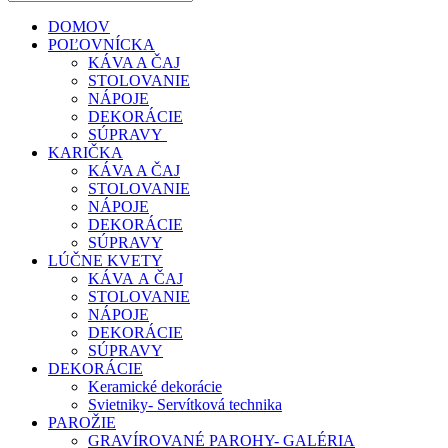
DOMOV
POĽOVNÍCKA
KÁVA A ČAJ
STOLOVANIE
NÁPOJE
DEKORÁCIE
SÚPRAVY
KARIČKA
KÁVA A ČAJ
STOLOVANIE
NÁPOJE
DEKORÁCIE
SÚPRAVY
LÚČNE KVETY
KÁVA A ČAJ
STOLOVANIE
NÁPOJE
DEKORÁCIE
SÚPRAVY
DEKORÁCIE
Keramické dekorácie
Svietniky- Servítková technika
PAROŽIE
GRAVÍROVANÉ PAROHY- GALÉRIA