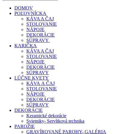
DOMOV
POĽOVNÍCKA
KÁVA A ČAJ
STOLOVANIE
NÁPOJE
DEKORÁCIE
SÚPRAVY
KARIČKA
KÁVA A ČAJ
STOLOVANIE
NÁPOJE
DEKORÁCIE
SÚPRAVY
LÚČNE KVETY
KÁVA A ČAJ
STOLOVANIE
NÁPOJE
DEKORÁCIE
SÚPRAVY
DEKORÁCIE
Keramické dekorácie
Svietniky- Servítková technika
PAROŽIE
GRAVÍROVANÉ PAROHY- GALÉRIA