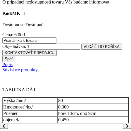
O prípadnej nedostupnosti tovaru Vás budeme informovať
Kód:MK- 1
Dostupnosť:Dostupné
Cena: 6.00 €
Objednávka:
Popis
Súvisiace produkty
TABUĽKA DÁT
Výška /mm/
80
Hmotonosť /kg/
0,300
Priemer
hore 13cm, dno 9cm
objem /l/
0,450
❮
❯