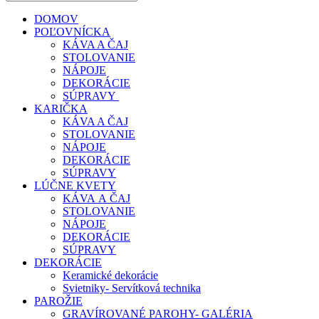
DOMOV
POĽOVNÍCKA
KÁVA A ČAJ
STOLOVANIE
NÁPOJE
DEKORÁCIE
SÚPRAVY
KARIČKA
KÁVA A ČAJ
STOLOVANIE
NÁPOJE
DEKORÁCIE
SÚPRAVY
LÚČNE KVETY
KÁVA A ČAJ
STOLOVANIE
NÁPOJE
DEKORÁCIE
SÚPRAVY
DEKORÁCIE
Keramické dekorácie
Svietniky- Servítková technika
PAROŽIE
GRAVÍROVANÉ PAROHY- GALÉRIA