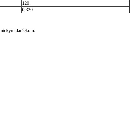
120
0,320
ovníckym darčekom.